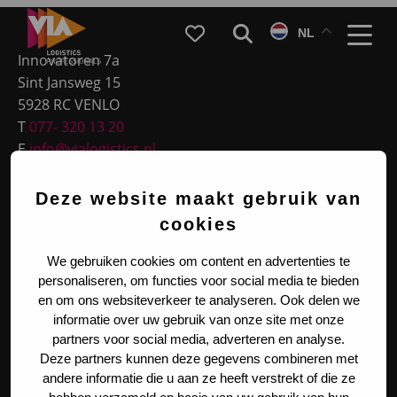
Site
VIA
Favorieten
Zoeken
NL
Logistics
footer
Menu
Innovatoren 7a
Sint Jansweg 15
5928 RC VENLO
T
077- 320 13 20
E
info@vialogistics.nl
KVK 14107713
Deze website maakt gebruik van
BTW NL820054719B01
cookies
Meest gekozen
We gebruiken cookies om content en advertenties te
personaliseren, om functies voor social media te bieden
en om ons websiteverkeer te analyseren. Ook delen we
Functieprofielen
informatie over uw gebruik van onze site met onze
partners voor social media, adverteren en analyse.
Deze partners kunnen deze gegevens combineren met
Legal & Social
andere informatie die u aan ze heeft verstrekt of die ze