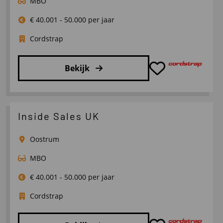
MBO
€ 40.001 - 50.000 per jaar
Cordstrap
Bekijk
Lees
meer
over
Inside Sales UK
Inside
Sales
Oostrum
Benelux
MBO
€ 40.001 - 50.000 per jaar
Cordstrap