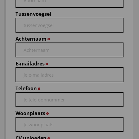
Tussenvoegsel
Achternaam
*
E-mailadres
*
Telefoon
*
Woonplaats
*
CV uploaden
*