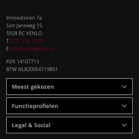
Site
Logistics
footer
Analyst
Innovatoren 7a
Sint Jansweg 15
5928 RC VENLO
T
077- 320 13 20
E
info@vialogistics.nl
KVK 14107713
BTW NL820054719B01
Meest gekozen
Functieprofielen
Legal & Social