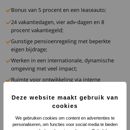
Bonus van 5 procent en een leaseauto;
24 vakantiedagen, vier adv-dagen en 8
procent vakantiegeld;
Gunstige pensioenregeling met beperkte
eigen bijdrage;
Werken in een internationale, dynamische
omgeving met veel impact;
Ruimte voor ontwikkeling via interne
opleidingsmogelijkheden;
Deze website maakt gebruik van
Standplaats Maastricht of Venlo.
cookies
Deze vacature afdrukken
We gebruiken cookies om content en advertenties te
personaliseren, om functies voor social media te bieden