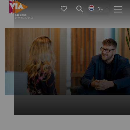
VIA
Favorieten
Zoeken
NL
Logistics
Menu