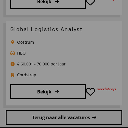
Bekijk
Lees
meer
over
Global Logistics Analyst
Inside
Sales
Oostrum
UK
HBO
€ 60.001 - 70.000 per jaar
Cordstrap
Bekijk
Lees
meer
Terug naar alle vacatures
over
Global