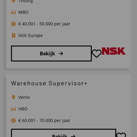
Tilburg
Chain
MBO
Management
€ 40.001 - 50.000 per jaar
NSK Europe
Bekijk
Lees
meer
over
Warehouse Supervisor+
Administratief
Medewerker
Venlo
Transport
HBO
€ 60.001 - 70.000 per jaar
Bekijk