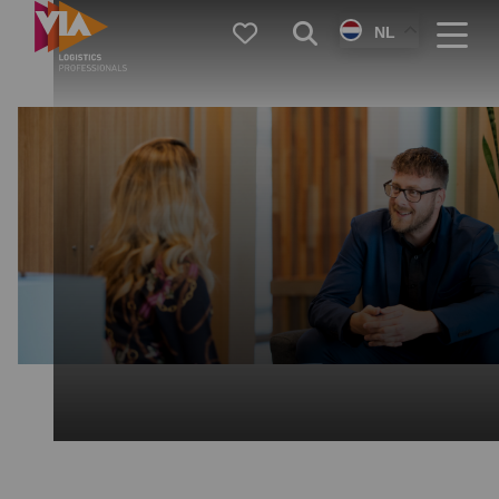
VIA
Favorieten
Zoeken
NL
Logistics
Menu