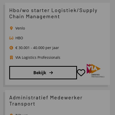
Hbo/wo starter Logistiek/Supply
Chain Management
Venlo
HBO
€ 30.001 - 40.000 per jaar
VIA Logistics Professionals
Bekijk
Lees
meer
over
Administratief Medewerker
Hbo/wo
Transport
starter
Logistiek/Supply