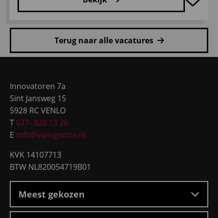
Lees
meer
Terug naar alle vacatures
over
Warehouse
Site
Supervisor+
footer
Innovatoren 7a
Sint Jansweg 15
5928 RC VENLO
T
077- 320 13 20
E
info@vialogistics.nl
KVK 14107713
BTW NL820054719B01
Meest gekozen