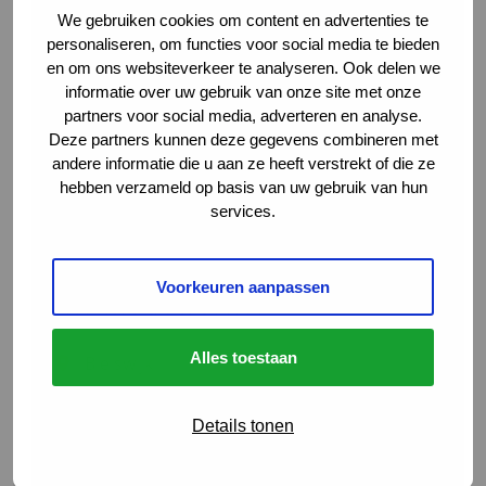
We gebruiken cookies om content en advertenties te
personaliseren, om functies voor social media te bieden
Meer weten over deze
en om ons websiteverkeer te analyseren. Ook delen we
vacature?
informatie over uw gebruik van onze site met onze
partners voor social media, adverteren en analyse.
Marlou Verkou
Ga naar LinkedIn
Deze partners kunnen deze gegevens combineren met
Operationeel Commercieel Manager
andere informatie die u aan ze heeft verstrekt of die ze
+316 1753 2798
hebben verzameld op basis van uw gebruik van hun
services.
mverkou@vialogistics.nl
Voorkeuren aanpassen
HR-medewerker
Alles toestaan
Bleiswijk
HBO
Details tonen
€50.001 - €60.000 per jaar
Logent