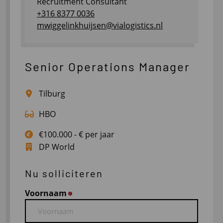
Recruitment Consultant
+316 8377 0036
mwiggelinkhuijsen@vialogistics.nl
Senior Operations Manager
Tilburg
HBO
€100.000 - € per jaar
DP World
Nu solliciteren
Voornaam
*