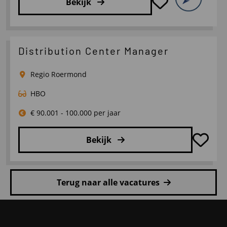
Bekijk
Lees
meer
over
Distribution Center Manager
Operations
Manager
Regio Roermond
Logistics
HBO
€ 90.001 - 100.000 per jaar
Bekijk
Lees
meer
Terug naar alle vacatures
over
Distribution
Site
Center
footer
Manager