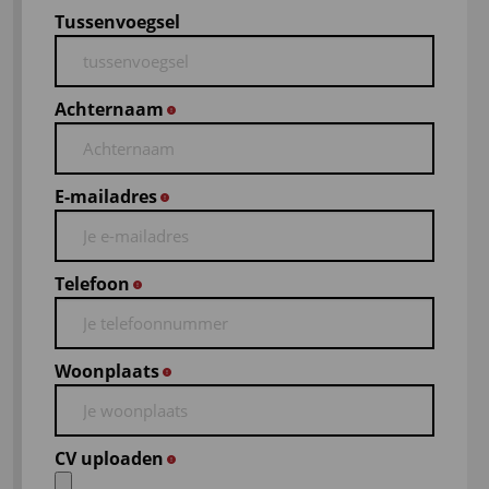
Tussenvoegsel
Achternaam
*
E-mailadres
*
Telefoon
*
Woonplaats
*
CV uploaden
*