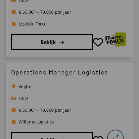
HBO
€ 60.001 - 70.000 per jaar
Logistic Force
Bekijk
Lees
meer
over
Operations Manager Logistics
Vestigingsmanager
Tilburg,
Veghel
Breda,
HBO
Roosendaal
€ 60.001 - 70.000 per jaar
Willems Logistics