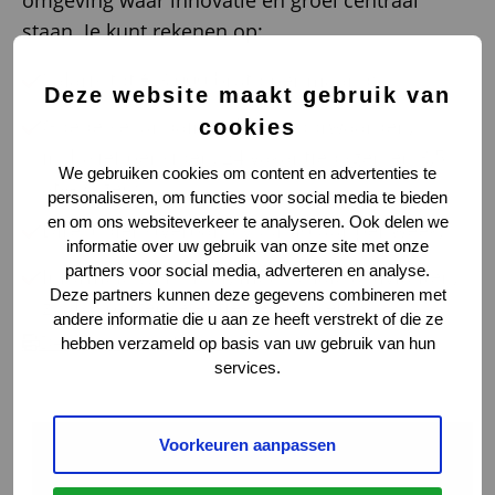
omgeving waar innovatie en groei centraal
staan. Je kunt rekenen op:
Salaris tot € 8.000 bruto per maand;
Deze website maakt gebruik van
Goede secundaire arbeidsvoorwaarden,
cookies
inclusief pensioen, 24 vakantiedagen en 3,5
We gebruiken cookies om content en advertenties te
atv-dagen;
personaliseren, om functies voor social media te bieden
en om ons websiteverkeer te analyseren. Ook delen we
Direct dienstverband voor 40 uur per week;
informatie over uw gebruik van onze site met onze
partners voor social media, adverteren en analyse.
Informele werksfeer, met sociale activiteiten,
Deze partners kunnen deze gegevens combineren met
zoals sporten, etentjes en borrels.
andere informatie die u aan ze heeft verstrekt of die ze
Deze vacature afdrukken
hebben verzameld op basis van uw gebruik van hun
services.
Voorkeuren aanpassen