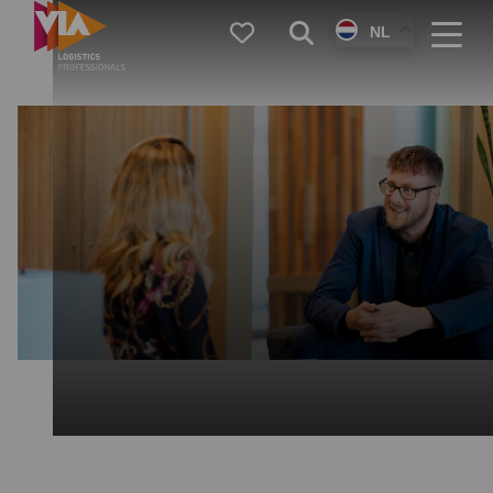
VIA
Favorieten
Zoeken
NL
Logistics
Menu