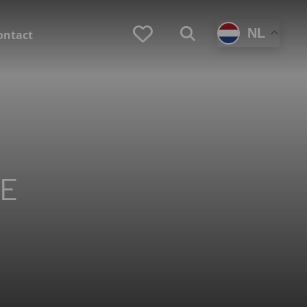
Favorieten
NL
Zoeken
ontact
(Loopbaan)coaching
Zoek je zelf een coach?
DE
Ben je werkgever en zoek je een coach voor
en medewerker?