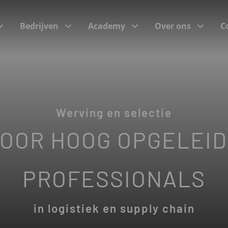
Bedrijven
Academy
Over ons
C
(Incompany)trainingen
Werving en selectie
Trainingsonderwerpen
OOR HOOG OPGELEI
Programma’s bij onze klanten
e
PROFESSIONALS
in logistiek en supply chain