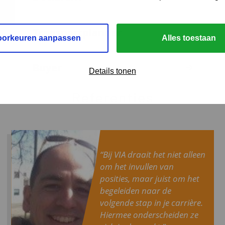
Transportplanner
oorkeuren aanpassen
Alles toestaan
Buyer
Details tonen
Referenties
“Bij VIA draait het niet alleen
om het invullen van
posities, maar juist om het
begeleiden naar de
volgende stap in je carrière.
Hiermee onderscheiden ze