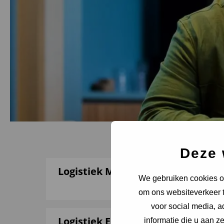
Deze 
Logistiek Manager
We gebruiken cookies om
om ons websiteverkeer t
voor social media, 
Logistiek Engineer
informatie die u aan z