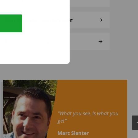
Warehouse Supervisor
Accountmanager
“What you see, is what you
get”
Marc Slenter