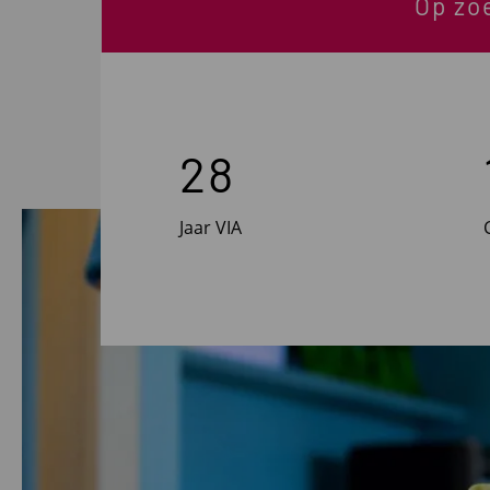
Op zo
28
Jaar VIA