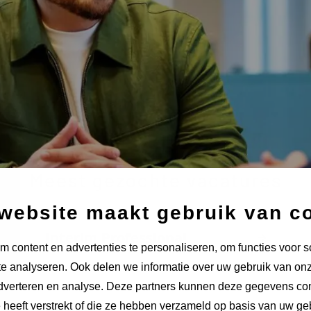
Meest gezochte vacatures
website maakt gebruik van c
Interim Professional
 content en advertenties te personaliseren, om functies voor s
e analyseren. Ook delen we informatie over uw gebruik van onz
adverteren en analyse. Deze partners kunnen deze gegevens c
Declarant
e heeft verstrekt of die ze hebben verzameld op basis van uw ge