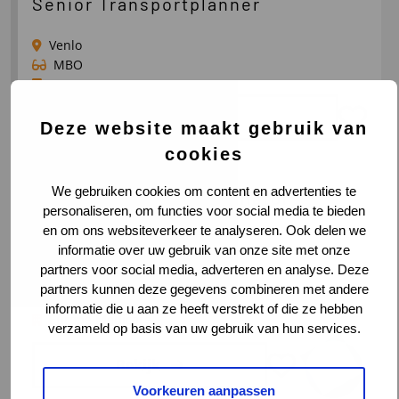
Senior Transportplanner
Venlo
MBO
Syntrans
Bekijk
Deze website maakt gebruik van
Lees
cookies
meer
over
We gebruiken cookies om content en advertenties te
Fleet Manager/ Coördinator
personaliseren, om functies voor social media te bieden
Senior
Techniek
en om ons websiteverkeer te analyseren. Ook delen we
Transportplanner
informatie over uw gebruik van onze site met onze
Velp
partners voor social media, adverteren en analyse. Deze
MBO
partners kunnen deze gegevens combineren met andere
€ 60.001 - 70.000 per jaar
informatie die u aan ze heeft verstrekt of die ze hebben
Europe Medicare
verzameld op basis van uw gebruik van hun services.
Bekijk
Voorkeuren aanpassen