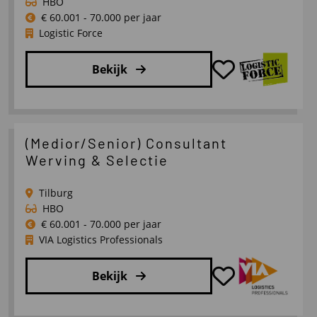
Chain
HBO
Management
€ 60.001 - 70.000 per jaar
Logistic Force
Bekijk
Lees
meer
over
(Medior/Senior) Consultant
Vestigingsmanager
Werving & Selectie
Tilburg,
Breda,
Tilburg
Roosendaal
HBO
€ 60.001 - 70.000 per jaar
VIA Logistics Professionals
Bekijk
Lees