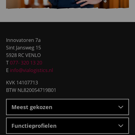
Site
footer
Innovatoren 7a
Sint Jansweg 15
5928 RC VENLO
T
077- 320 13 20
E
info@vialogistics.nl
KVK 14107713
BTW NL820054719B01
Meest gekozen
Functieprofielen