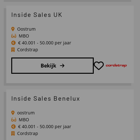
meer
over
Inside Sales UK
(Medior/Senior)
Consultant
Oostrum
Werving
MBO
&
€ 40.001 - 50.000 per jaar
Cordstrap
Selectie
Bekijk
Lees
meer
over
Inside Sales Benelux
Inside
Sales
oostrum
UK
MBO
€ 40.001 - 50.000 per jaar
Cordstrap