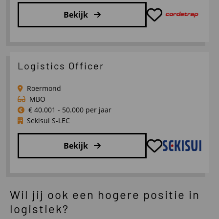
Bekijk
Lees
meer
over
Logistics Officer
Inside
Sales
Roermond
Benelux
MBO
€ 40.001 - 50.000 per jaar
Sekisui S-LEC
Bekijk
Lees
meer
Wil jij ook een hogere positie in
over
Logistics
logistiek?
Officer