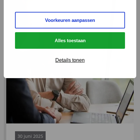
meer
over
Voorkeuren aanpassen
Waarom
interim-
professionals
Alles toestaan
het
verschil
maken
Details tonen
30 juni 2025