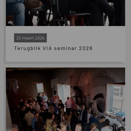
25 maart 2026
Terugblik VIA seminar 2026
Lees
meer
over
VIA
seminar
2026