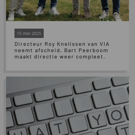
weer
compleet.
15 mei 2025
Directeur Roy Knelissen van VIA
neemt afscheid, Bart Peerboom
maakt directie weer compleet.
Lees
meer
over
Wet
DBA:
wat
verandert
er