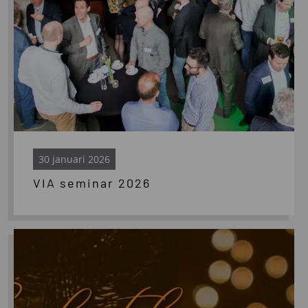
30 januari 2026
VIA seminar 2026
Lees
meer
over
Fijne
feestdagen