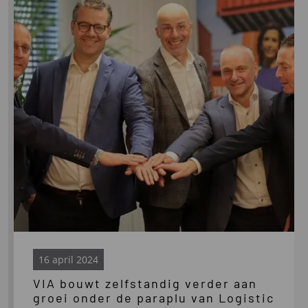
VIA
bouwt
zelfstandig
verder
aan
groei
onder
de
paraplu
van
Logistic
Force
16 april 2024
VIA bouwt zelfstandig verder aan
groei onder de paraplu van Logistic