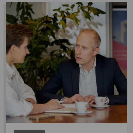
Lees
meer
over
Nieuwe
samenstelling
team
Interim
Solutions