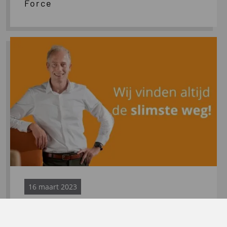
Force
Lees
meer
over
Behoefte
aan
tijdelijke
ondersteuning,
crisismanagement
of
specifieke
kennis?
16 maart 2023
Behoefte aan tijdelijke
ondersteuning, crisismanagement
of specifieke kennis?