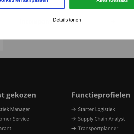
oorkeuren aanpassen
Alles toestaan
Details tonen
Incompanytrainingen
t gekozen
Functieprofielen
stiek Manager
Starter Logistiek
omer Service
Supply Chain Analyst
arant
Transportplanner