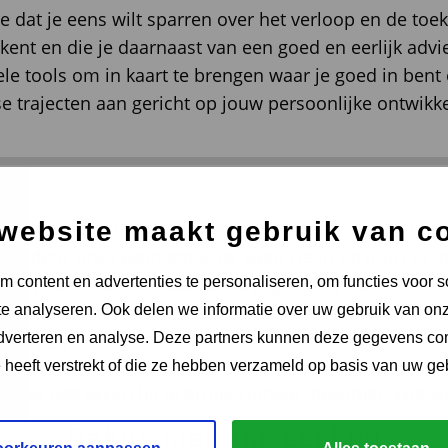
re dat je eens wilt sparren over het verloop en de toe
ent en die je daarnaast van een goed en eerlijk advi
e tools om in kaart te brengen waar je goed in bent e
 trajecten aan gericht op jouw persoonlijke ontwikke
website maakt gebruik van c
 maakt niet uit of je zo snel mogelijk een nieuwe baa
j. Tijdens onze kennismaking gaan we in op jouw cv, 
t wil je bereiken en waar word je gelukkig van?
 content en advertenties te personaliseren, om functies voor s
e analyseren. Ook delen we informatie over uw gebruik van onz
ctief
adverteren en analyse. Deze partners kunnen deze gegevens c
e heeft verstrekt of die ze hebben verzameld op basis van uw ge
e graag betrokken bij je professionele toekomst. Wi
Bekijk hier ons aanbod