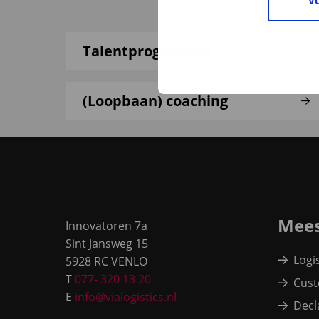
V
Talentprogramma
(Loopbaan) coaching
Site
footer
Mees
Innovatoren 7a
Sint Jansweg 15
Logi
5928 RC VENLO
T
077- 320 13 20
Cust
E
info@vialogistics.nl
Decl