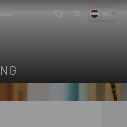
Favorieten
NL
Zoeken
ontact
(Loopbaan)coaching
ING
Zoek je zelf een coach?
Ben je werkgever en zoek je een coach voor
en medewerker?