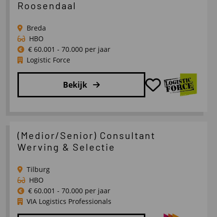
Hbo/wo
Roosendaal
starter
Logistiek/Supply
Breda
Chain
HBO
Management
€ 60.001 - 70.000 per jaar
Logistic Force
Bekijk
Lees
meer
over
(Medior/Senior) Consultant
Vestigingsmanager
Werving & Selectie
Tilburg,
Breda,
Tilburg
Roosendaal
HBO
€ 60.001 - 70.000 per jaar
VIA Logistics Professionals