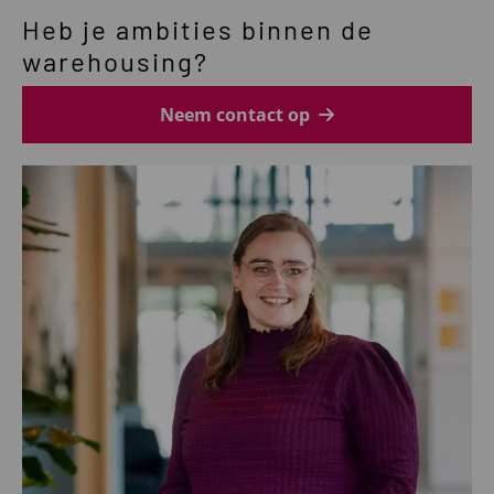
meer
Heb je ambities binnen de
over
Logistics
warehousing?
Officer
Neem contact op