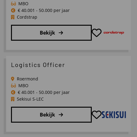
UK
MBO
€ 40.001 - 50.000 per jaar
Cordstrap
Bekijk
Lees
meer
over
Logistics Officer
Inside
Sales
Roermond
Benelux
MBO
€ 40.001 - 50.000 per jaar
Sekisui S-LEC
Bekijk
Lees