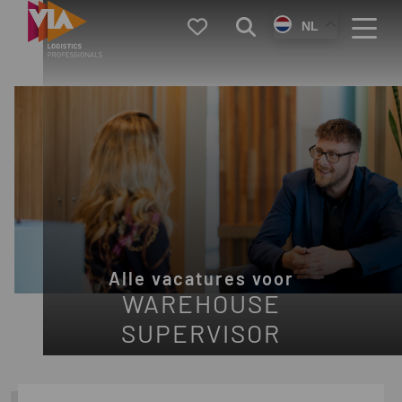
VIA
Favorieten
Zoeken
NL
Logistics
Menu
Alle vacatures voor
WAREHOUSE
SUPERVISOR