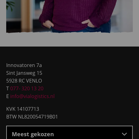
Site
footer
Innovatoren 7a
Sint Jansweg 15
5928 RC VENLO
T
077- 320 13 20
E
info@vialogistics.nl
KVK 14107713
BTW NL820054719B01
Meest gekozen