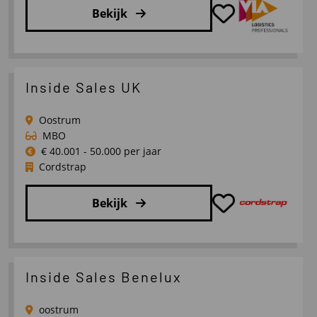
Bekijk
Lees
meer
over
Inside Sales UK
(Medior/Senior)
Consultant
Oostrum
Werving
MBO
&
€ 40.001 - 50.000 per jaar
Cordstrap
Selectie
Bekijk
Lees
meer
over
Inside Sales Benelux
Inside
Sales
oostrum