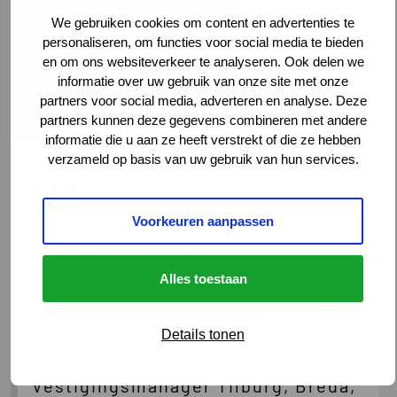
We gebruiken cookies om content en advertenties te
Bekijk
personaliseren, om functies voor social media te bieden
en om ons websiteverkeer te analyseren. Ook delen we
Lees
informatie over uw gebruik van onze site met onze
meer
partners voor social media, adverteren en analyse. Deze
partners kunnen deze gegevens combineren met andere
over
Hbo/wo starter Logistiek/Supply
informatie die u aan ze heeft verstrekt of die ze hebben
Fleet
Chain Management
verzameld op basis van uw gebruik van hun services.
Manager/
Coördinator
Venlo
Techniek
HBO
Voorkeuren aanpassen
€ 30.001 - 40.000 per jaar
VIA Logistics Professionals
Alles toestaan
Bekijk
Details tonen
Lees
meer
over
Vestigingsmanager Tilburg, Breda,