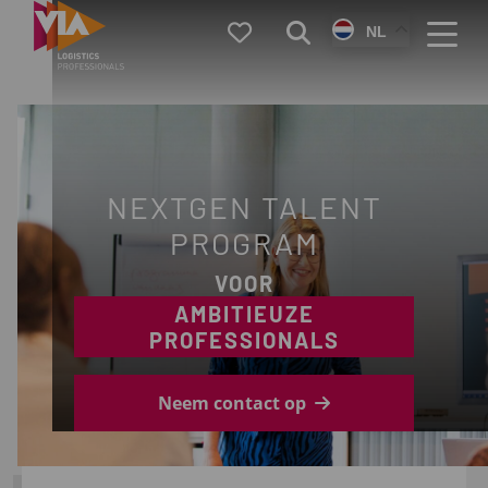
VIA
Favorieten
Zoeken
NL
Logistics
Menu
NEXTGEN TALENT
PROGRAM
VOOR
AMBITIEUZE
PROFESSIONALS
Neem contact op