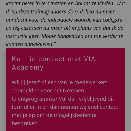
kracht beter in te schatten en balans te vinden. Wat
ik na deze training anders doe? Ik heb nu meer
aandacht voor de individuele waarde van collega’s
en leg casussen nu meer uit in plaats van dat ik de
instructie geef. Mooie handvatten om me verder te
kunnen ontwikkelen.”
Kom in contact met VIA
Academy!
Wil jij jezelf of een van je medewerkers
aanmelden voor het NextGen
talentprogramma? Vul dan vrijblijvend dit
formulier in en dan nemen wij snel contact
met je op om de mogelijkheden te
bespreken.