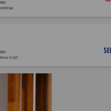
MBO
ordstrap
MBO
kisui S-LEC