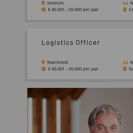
oostrum
€ 40.001 - 50.000 per jaar
C
Lees
meer
over
Inside
Logistics Officer
Sales
Benelux
Roermond
€ 40.001 - 50.000 per jaar
Se
Lees
meer
over
Logistics
Officer