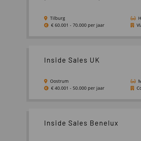
Breda,
Roosendaal
Tilburg
€ 60.001 - 70.000 per jaar
VI
Lees
meer
over
(Medior/Senior)
Inside Sales UK
Consultant
Werving
&
Oostrum
Selectie
€ 40.001 - 50.000 per jaar
C
Lees
meer
over
Inside
Inside Sales Benelux
Sales
UK