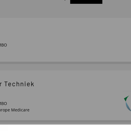
MBO
r Techniek
MBO
urope Medicare