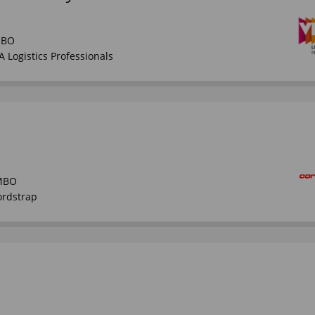
HBO
A Logistics Professionals
MBO
ordstrap