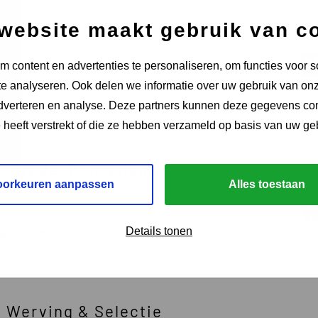
/Supply Chain Management
website maakt gebruik van c
 content en advertenties te personaliseren, om functies voor s
HBO
e analyseren. Ook delen we informatie over uw gebruik van onz
A Logistics Professionals
adverteren en analyse. Deze partners kunnen deze gegevens c
e heeft verstrekt of die ze hebben verzameld op basis van uw ge
, Breda, Roosendaal
oorkeuren aanpassen
Alles toestaan
HBO
Details tonen
gistic Force
t Werving & Selectie