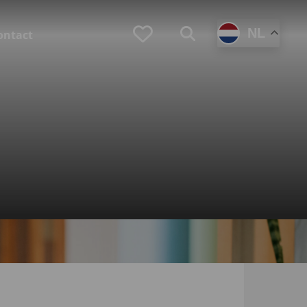
Favorieten
NL
Zoeken
ontact
(Loopbaan)coaching
Zoek je zelf een coach?
Ben je werkgever en zoek je een coach voor
en medewerker?