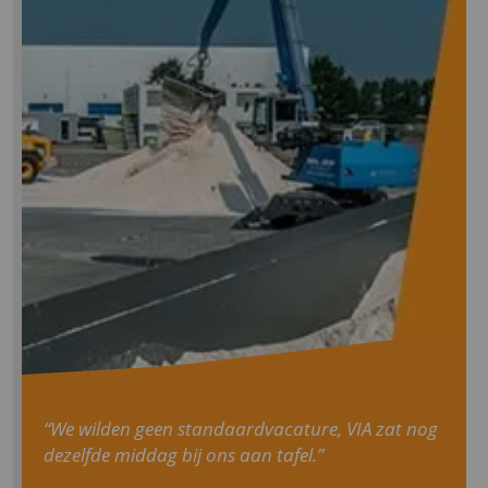
fro
P.
Da
bv
“We wilden geen standaardvacature, VIA zat nog
dezelfde middag bij ons aan tafel.”