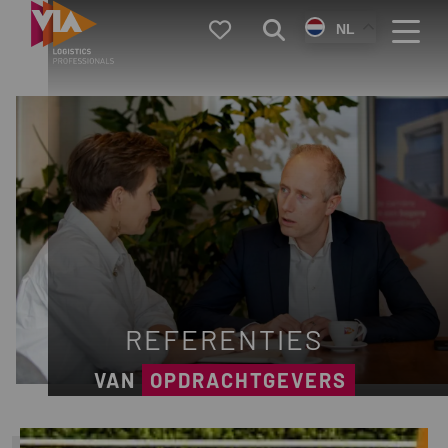
VIA
Favorieten
Zoeken
NL
Logistics
Menu
REFERENTIES
VAN
OPDRACHTGEVERS