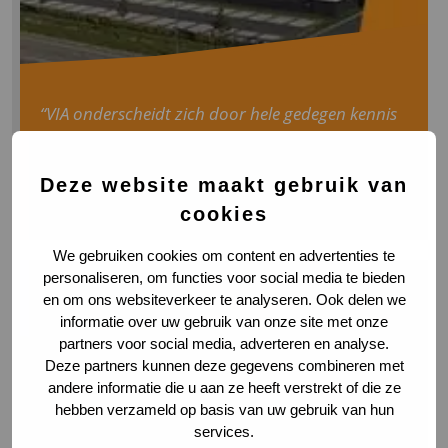
“VIA onderscheidt zich door hele gedegen kennis
van de MedTech logistics sector.”
Abbott Vascular Netherlands
Deze website maakt gebruik van
cookies
Rea
We gebruiken cookies om content en advertenties te
ref
personaliseren, om functies voor social media te bieden
fro
en om ons websiteverkeer te analyseren. Ook delen we
informatie over uw gebruik van onze site met onze
Abb
partners voor social media, adverteren en analyse.
Deze partners kunnen deze gegevens combineren met
Vas
andere informatie die u aan ze heeft verstrekt of die ze
hebben verzameld op basis van uw gebruik van hun
Net
services.