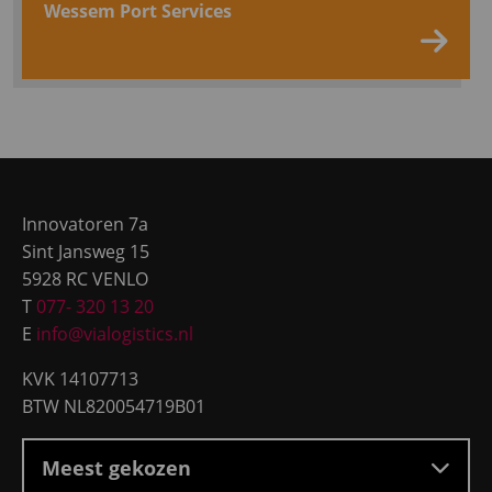
Wessem Port Services
Rea
ref
fro
Site
We
footer
Innovatoren 7a
Por
Sint Jansweg 15
5928 RC VENLO
Serv
T
077- 320 13 20
E
info@vialogistics.nl
KVK 14107713
BTW NL820054719B01
Meest gekozen