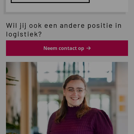
Lees
meer
Wil jij ook een andere positie in
over
Logistics
logistiek?
Officer
Neem contact op