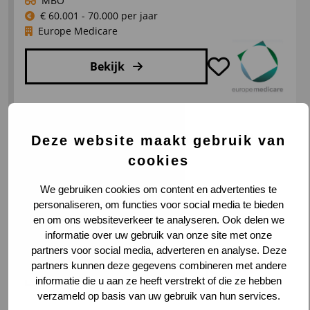
MBO
€ 60.001 - 70.000 per jaar
Europe Medicare
Bekijk
Lees
meer
over
Hbo/wo starter Logistiek/Supply
Deze website maakt gebruik van
Fleet
Chain Management
cookies
Manager/
Coördinator
Venlo
We gebruiken cookies om content en advertenties te
Techniek
HBO
personaliseren, om functies voor social media te bieden
€ 30.001 - 40.000 per jaar
en om ons websiteverkeer te analyseren. Ook delen we
VIA Logistics Professionals
informatie over uw gebruik van onze site met onze
partners voor social media, adverteren en analyse. Deze
partners kunnen deze gegevens combineren met andere
Bekijk
informatie die u aan ze heeft verstrekt of die ze hebben
verzameld op basis van uw gebruik van hun services.
Lees