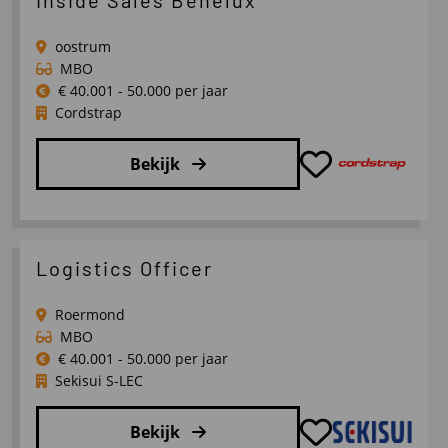
Inside
Sales
oostrum
UK
MBO
€ 40.001 - 50.000 per jaar
Cordstrap
Bekijk
Lees
meer
over
Logistics Officer
Inside
Sales
Roermond
Benelux
MBO
€ 40.001 - 50.000 per jaar
Sekisui S-LEC
Bekijk