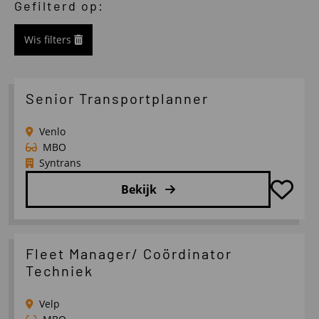
Gefilterd op:
Wis filters
Senior Transportplanner
Venlo
MBO
Syntrans
Bekijk
Lees
meer
over
Fleet Manager/ Coördinator
Senior
Techniek
Transportplanner
Velp