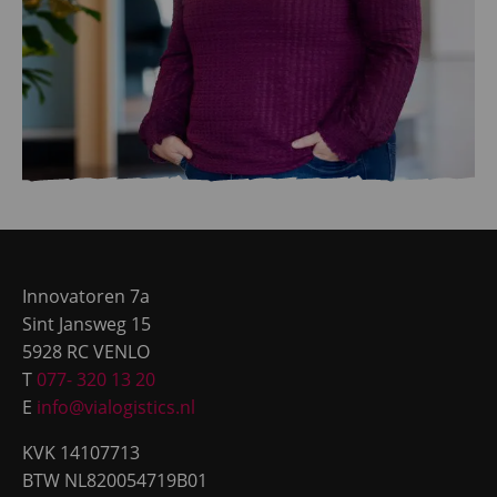
Site
footer
Innovatoren 7a
Sint Jansweg 15
5928 RC VENLO
T
077- 320 13 20
E
info@vialogistics.nl
KVK 14107713
BTW NL820054719B01