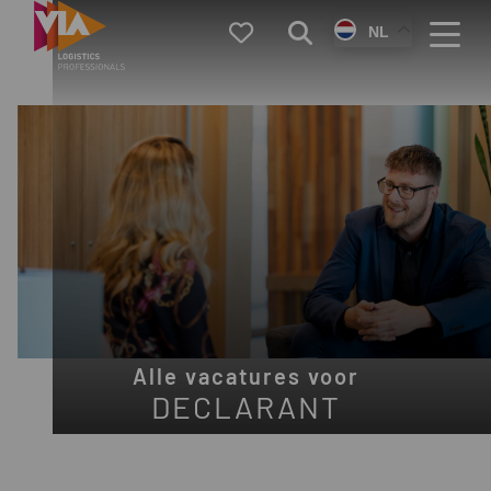
VIA
Favorieten
Zoeken
NL
Logistics
Menu
Alle vacatures voor
DECLARANT