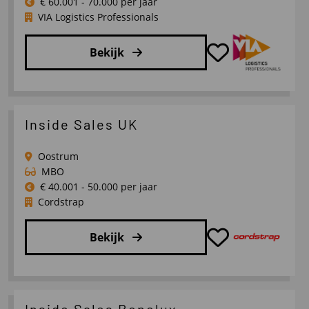
€ 60.001 - 70.000 per jaar
VIA Logistics Professionals
Bekijk
Lees
meer
over
Inside Sales UK
(Medior/Senior)
Consultant
Oostrum
Werving
MBO
&
€ 40.001 - 50.000 per jaar
Cordstrap
Selectie
Bekijk
Lees
meer
over
Inside Sales Benelux