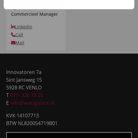
Operationeel
Commercieel Manager
LinkedIn
Call
Mail
Site
footer
Innovatoren 7a
Sint Jansweg 15
5928 RC VENLO
T
077- 320 13 20
E
info@vialogistics.nl
KVK 14107713
BTW NL820054719B01