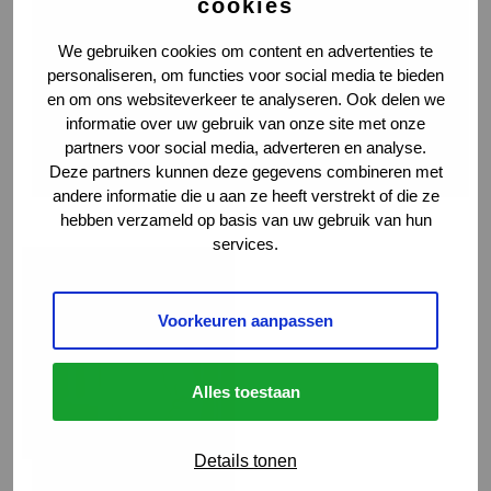
cookies
Contact
We gebruiken cookies om content en advertenties te
Weg en Bos 15a
personaliseren, om functies voor social media te bieden
2661 DG Bergschenhoek
en om ons websiteverkeer te analyseren. Ook delen we
077 - 320 1320
informatie over uw gebruik van onze site met onze
partners voor social media, adverteren en analyse.
info@vialogistics.nl
Deze partners kunnen deze gegevens combineren met
andere informatie die u aan ze heeft verstrekt of die ze
Wie zijn wij
hebben verzameld op basis van uw gebruik van hun
services.
Voorkeuren aanpassen
Alles toestaan
Details tonen
Marlou Verkou