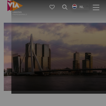
VIA
Favorieten
Zoeken
NL
Logistics
Menu