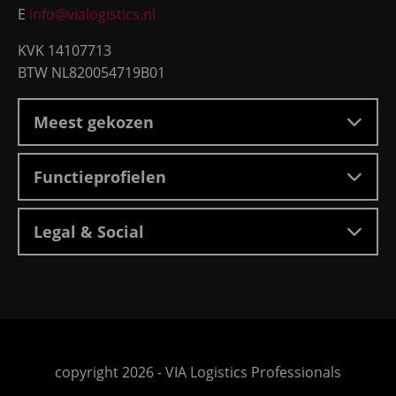
E
info@vialogistics.nl
KVK 14107713
BTW NL820054719B01
Meest gekozen
Functieprofielen
Legal & Social
Ga
copyright 2026 -
VIA Logistics Professionals
naar