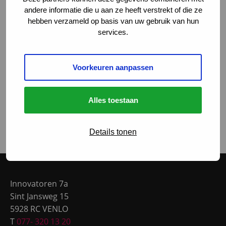
andere informatie die u aan ze heeft verstrekt of die ze
hebben verzameld op basis van uw gebruik van hun
services.
Angelique
Inge van Els
Reiniers
Voorkeuren aanpassen
Talent Development
Talent Development
Manager
Manager
Alles toestaan
LinkedIn
LinkedIn
Call
Call
Details tonen
Mail
Mail
Site
footer
Innovatoren 7a
Sint Jansweg 15
5928 RC VENLO
T
077- 320 13 20