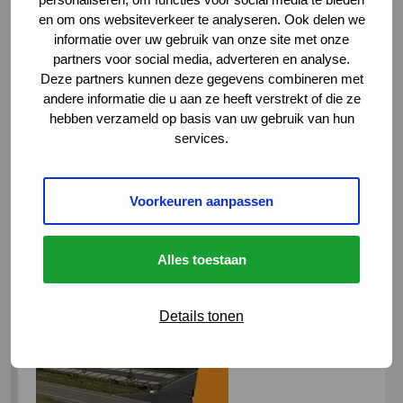
nodig is. Daarnaast denken ze op
en om ons websiteverkeer te analyseren. Ook delen we
innovatieve wijze mee aan het ontwikkelen
informatie over uw gebruik van onze site met onze
van de arbeidsmarkt en investeren ze daar
partners voor social media, adverteren en analyse.
ook in. Ze bieden met VIA Academy de
Deze partners kunnen deze gegevens combineren met
andere informatie die u aan ze heeft verstrekt of die ze
mogelijkheid om bestaande medewerkers
hebben verzameld op basis van uw gebruik van hun
verder te ontwikkelen middels diverse
services.
opleidingsprogramma’s.
Voorkeuren aanpassen
Alles toestaan
Details tonen