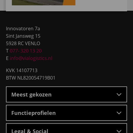
Site
footer
Innovatoren 7a
Sint Jansweg 15
5928 RC VENLO
T
077- 320 13 20
E
info@vialogistics.nl
KVK 14107713
BTW NL820054719B01
Meest gekozen
Functieprofielen
Legal & Social