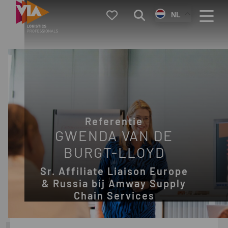
VIA
Favorieten
Zoeken
NL
Logistics
Menu
Referentie
GWENDA VAN DE
BURGT-LLOYD
Sr. Affiliate Liaison Europe
& Russia bij Amway Supply
Chain Services