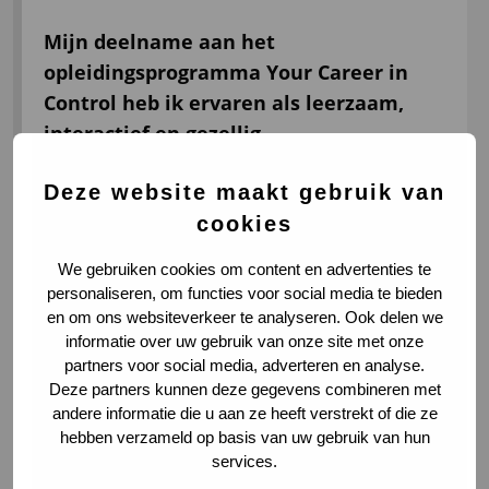
Mijn deelname aan het
opleidingsprogramma Your Career in
Control heb ik ervaren als leerzaam,
interactief en gezellig.
Ik heb veel van de geleerde theorie kunnen
Deze website maakt gebruik van
toepassen in de praktijk. Daarnaast vind ik
cookies
de persoonlijke aanpak van VIA Academy
We gebruiken cookies om content en advertenties te
Professionals ook erg prettig. Ik kijk uit
personaliseren, om functies voor social media te bieden
naar de vervolgtrainingen bij VIA Academy
en om ons websiteverkeer te analyseren. Ook delen we
Professionals.
informatie over uw gebruik van onze site met onze
partners voor social media, adverteren en analyse.
Deze partners kunnen deze gegevens combineren met
andere informatie die u aan ze heeft verstrekt of die ze
hebben verzameld op basis van uw gebruik van hun
services.