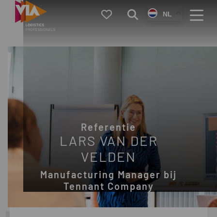
VIA
Favorieten
Zoeken
NL
Logistics
Menu
Referentie
LARS VAN DER
VELDEN
Manufacturing Manager bij
Tennant Company