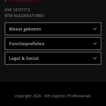
E
info@vialogistics.nl
KVK 14107713
BTW NL820054719B01
Meest gekozen
Functieprofielen
Legal & Social
Ga
copyright 2026 -
VIA Logistics Professionals
naar