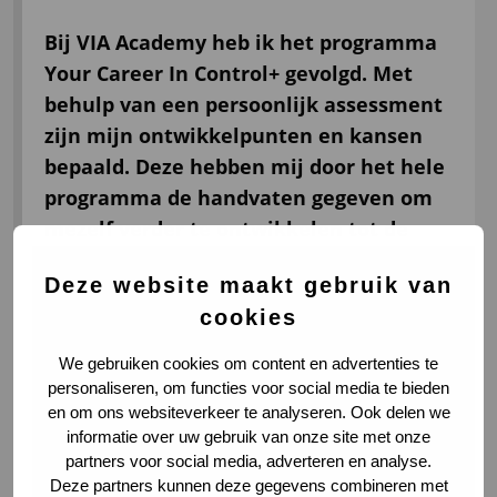
Bij VIA Academy heb ik het programma
Your Career In Control+ gevolgd. Met
behulp van een persoonlijk assessment
zijn mijn ontwikkelpunten en kansen
bepaald. Deze hebben mij door het hele
programma de handvaten gegeven om
mezelf verder te ontwikkelen tot de
leider die ik kan en wil zijn.
Deze website maakt gebruik van
Een echte aanrader voor leidinggevenden
cookies
die snappen dat je door zelfontwikkeling je
We gebruiken cookies om content en advertenties te
collega’s nog beter van dienst kan zijn. Een
personaliseren, om functies voor social media te bieden
geweldig effectief programma met weinig
en om ons websiteverkeer te analyseren. Ook delen we
informatie over uw gebruik van onze site met onze
thuisstudie en fijne persoonlijke coaching
partners voor social media, adverteren en analyse.
van Angelique.
Deze partners kunnen deze gegevens combineren met