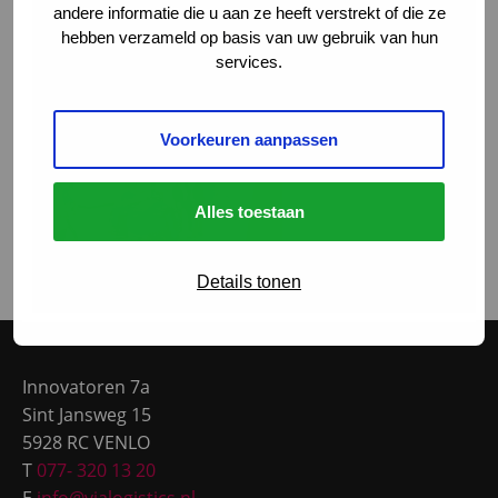
andere informatie die u aan ze heeft verstrekt of die ze
hebben verzameld op basis van uw gebruik van hun
services.
Voorkeuren aanpassen
Alles toestaan
Details tonen
Site
footer
Innovatoren 7a
Sint Jansweg 15
5928 RC VENLO
T
077- 320 13 20