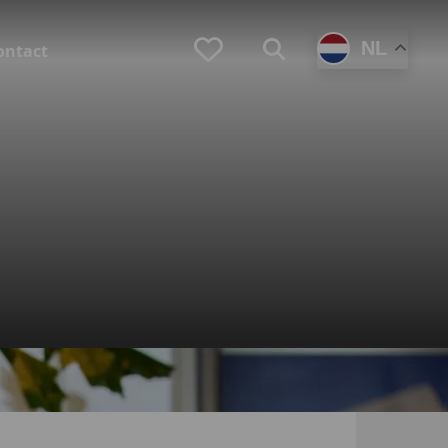
Favorieten
NL
Zoeken
ontact
(Loopbaan)coaching
Zoek je zelf een coach?
Ben je werkgever en zoek je een coach voor
en medewerker?