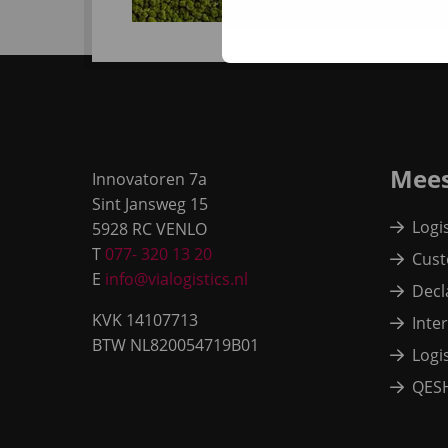
Site
footer
Mees
Innovatoren 7a
Sint Jansweg 15
Logi
5928 RC VENLO
T
077- 320 13 20
Cust
E
info@vialogistics.nl
Decl
KVK 14107713
Inte
BTW NL820054719B01
Logi
QES