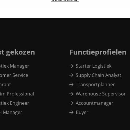
t gekozen
Functieprofielen
stiek Manager
Starter Logistiek
omer Service
Supply Chain Analyst
arant
Transportplanner
rim Professional
Warehouse Supervisor
stiek Engineer
Accountmanager
H Manager
Buyer