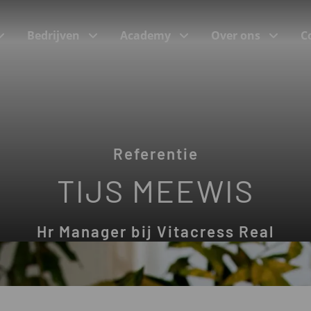
Bedrijven
Academy
Over ons
C
(Incompany)trainingen
Referentie
Trainingsonderwerpen
TIJS MEEWIS
Programma’s bij onze klanten
e
Hr Manager bij Vitacress Real