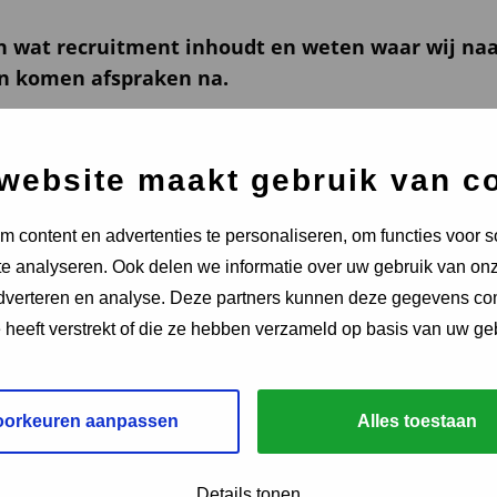
 wat recruitment inhoudt en weten waar wij naar o
n komen afspraken na.
 aan de voorkant of potentiële collega’s passen bij o
ons DNA is en wat de kernwaarden zijn. Zo zijn zij in
website maakt gebruik van c
cultuur van ons bedrijf.
 content en advertenties te personaliseren, om functies voor s
e analyseren. Ook delen we informatie over uw gebruik van onz
adverteren en analyse. Deze partners kunnen deze gegevens c
e heeft verstrekt of die ze hebben verzameld op basis van uw ge
oorkeuren aanpassen
Alles toestaan
Details tonen