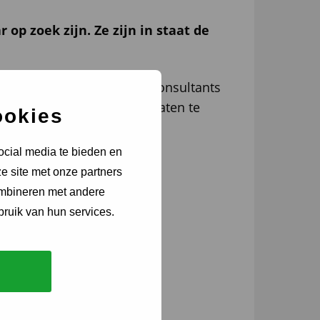
p zoek zijn. Ze zijn in staat de
ns DNA en kernwaarden. De consultants
 staat met passende kandidaten te
ookies
ocial media te bieden en
e site met onze partners
ombineren met andere
bruik van hun services.