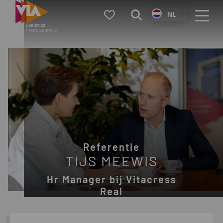
VIA
Favorieten
Zoeken
NL
Logistics
Menu
Referentie
TIJS MEEWIS
Hr Manager bij Vitacress
Real