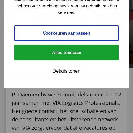
hebben verzameld op basis van uw gebruik van hun
services.
Voorkeuren aanpassen
Referentie
FRANK BOOTS
Alles toestaan
Manager HR & Quality bij P.
Daemen bv
Details tonen
P. Daemen bv werkt inmiddels meer dan 12
jaar samen met VIA Logistics Professionals.
Het goede contact, het snel schakelen van
de consultants en het uitstekende netwerk
van VIA zorgt ervoor dat alle vacatures op