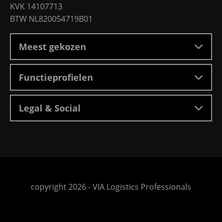
KVK 14107713
BTW NL820054719B01
Meest gekozen
Functieprofielen
Legal & Social
Ga
copyright 2026 -
VIA Logistics Professionals
naar
de