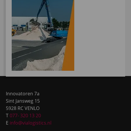
Site
footer
Innovatoren 7a
Sint Jansweg 15
5928 RC VENLO
T
077- 320 13 20
E
info@vialogistics.nl