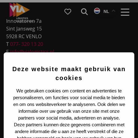
Site
VIA
Favorieten
Zoeken
NL
Logistics
footer
Menu
Innovatoren 7a
Sint Jansweg 15
5928 RC VENLO
T
077- 320 13 20
E
info@vialogistics.nl
KVK 14107713
Deze website maakt gebruik van
BTW NL820054719B01
cookies
Meest gekozen
We gebruiken cookies om content en advertenties te
personaliseren, om functies voor social media te bieden
en om ons websiteverkeer te analyseren. Ook delen we
Functieprofielen
informatie over uw gebruik van onze site met onze
partners voor social media, adverteren en analyse.
Deze partners kunnen deze gegevens combineren met
Legal & Social
andere informatie die u aan ze heeft verstrekt of die ze