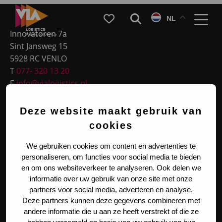
Site
VIA
Favorieten
Zoeken
NL
Logistics
footer
Menu
Innovatoren 7a
Sint Jansweg 15
5928 RC VENLO
T
077- 320 13 20
E
info@vialogistics.nl
KVK 14107713
Deze website maakt gebruik van
BTW NL820054719B01
cookies
Meest gekozen
We gebruiken cookies om content en advertenties te
personaliseren, om functies voor social media te bieden
en om ons websiteverkeer te analyseren. Ook delen we
Functieprofielen
informatie over uw gebruik van onze site met onze
partners voor social media, adverteren en analyse.
Deze partners kunnen deze gegevens combineren met
Legal & Social
andere informatie die u aan ze heeft verstrekt of die ze