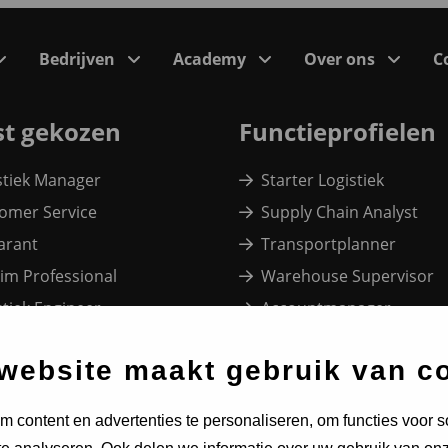
Bedrijven
Academy
Over ons
C
t gekozen
Functieprofielen
stiek Manager
Starter Logistiek
(Incompany)trainingen
omer Service
Supply Chain Analyst
arant
Transportplanner
Trainingsonderwerpen
rim Professional
Warehouse Supervisor
Programma’s bij onze klanten
stiek Engineer
Accountmanager
e
H Manager
Buyer
website maakt gebruik van c
 content en advertenties te personaliseren, om functies voor s