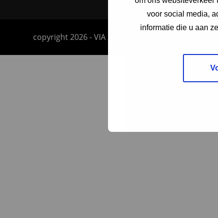
om ons websiteverkeer t
voor social media, 
informatie die u aan z
copyright 2026 -
VIA Logistics Professionals
Ga
naar
de
V
startpagina