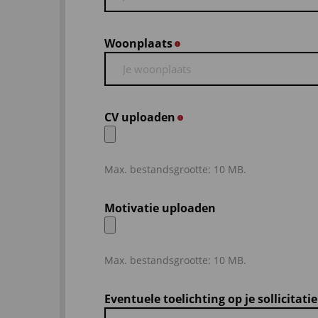
Woonplaats
*
CV uploaden
*
Max. bestandsgrootte: 10 MB.
Motivatie uploaden
Max. bestandsgrootte: 10 MB.
Eventuele toelichting op je sollicitatie