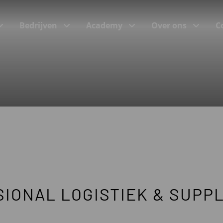
Bedrijven
Academy
Over ons
C
(Incompany)trainingen
Trainingsonderwerpen
Programma’s bij onze klanten
e
SIONAL LOGISTIEK & SUPP