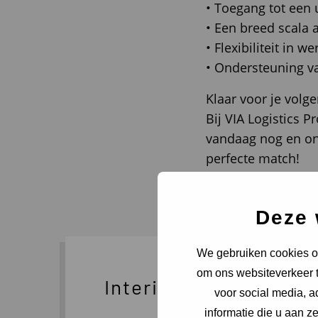
• Toegang tot een
• Een breed scala 
• Flexibiliteit in 
• Ondersteuning va
Klaar voor je volg
Bij VIA Logistics 
vandaag nog en on
perfecte match!
Deze vacature afd
Deze 
We gebruiken cookies om
om ons websiteverkeer t
Interim Professional 
voor social media, 
informatie die u aan z