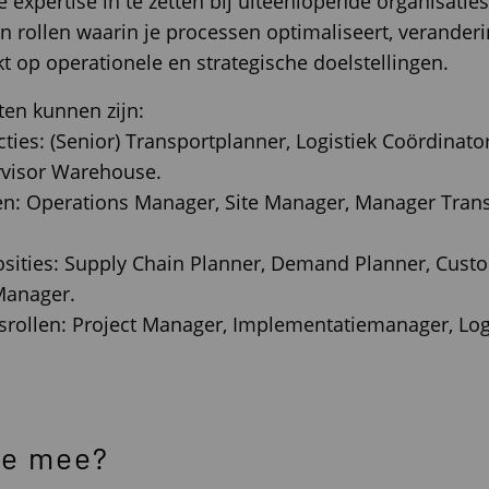
je expertise in te zetten bij uiteenlopende organisati
n rollen waarin je processen optimaliseert, veranderi
t op operationele en strategische doelstellingen.
ten kunnen zijn:
ties: (Senior) Transportplanner, Logistiek Coördinato
rvisor Warehouse.
n: Operations Manager, Site Manager, Manager Trans
posities: Supply Chain Planner, Demand Planner, Cus
Manager.
esrollen: Project Manager, Implementatiemanager, Log
je mee?