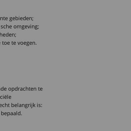
ante gebieden;
mische omgeving;
gheden;
e toe te voegen.
ende opdrachten te
ciële
cht belangrijk is:
g bepaald.