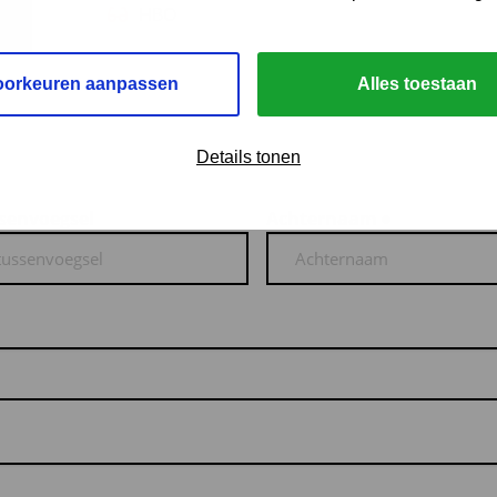
HBO
oorkeuren aanpassen
Alles toestaan
Details tonen
senvoegsel
Achternaam
*