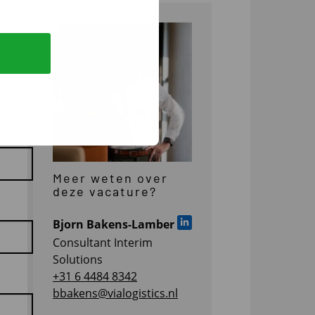
Meer weten over
deze vacature?
Bjorn Bakens-Lamber
Ga naar LinkedIn
Consultant Interim
Solutions
+31 6 4484 8342
bbakens@vialogistics.nl