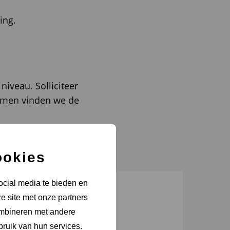
ing.
niveau. Solliciteer
Samen vinden we de
ookies
ocial media te bieden en
e site met onze partners
ombineren met andere
bruik van hun services.