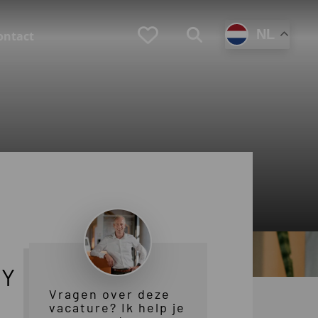
Favorieten
NL
Zoeken
ontact
(Loopbaan)coaching
Zoek je zelf een coach?
Ben je werkgever en zoek je een coach voor
en medewerker?
LY
Vragen over deze
vacature? Ik help je