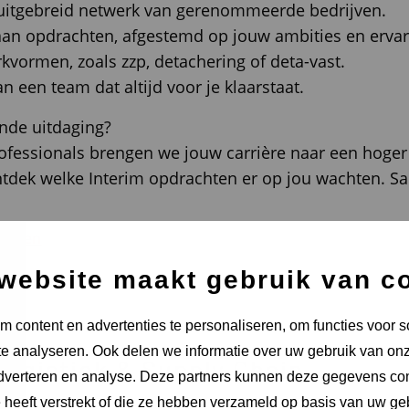
 uitgebreid netwerk van gerenommeerde bedrijven.
aan opdrachten, afgestemd op jouw ambities en ervar
werkvormen, zoals zzp, detachering of deta-vast.
n een team dat altijd voor je klaarstaat.
ende uitdaging?
Professionals brengen we jouw carrière naar een hoger 
tdek welke Interim opdrachten er op jou wachten. 
rukken
website maakt gebruik van c
 content en advertenties te personaliseren, om functies voor s
e analyseren. Ook delen we informatie over uw gebruik van onz
Logistiek & Supply Chain
adverteren en analyse. Deze partners kunnen deze gegevens c
e heeft verstrekt of die ze hebben verzameld op basis van uw ge