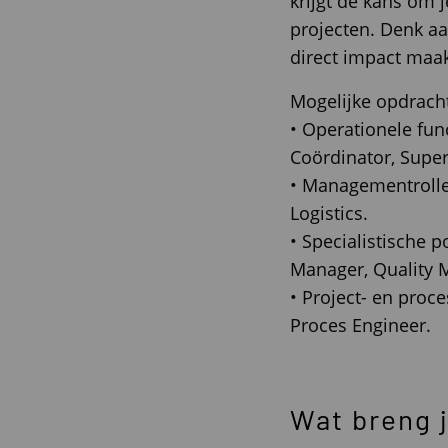
krijgt de kans om 
projecten. Denk aa
direct impact maak
Mogelijke opdrach
• Operationele func
Coördinator, Supe
• Managementrolle
Logistics.
• Specialistische 
Manager, Quality 
• Project- en proc
Proces Engineer.
Wat breng 