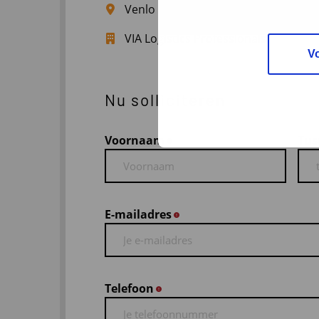
Venlo
VIA Logistics Professionals
V
Nu solliciteren
Voornaam
Tus
*
E-mailadres
*
Telefoon
*