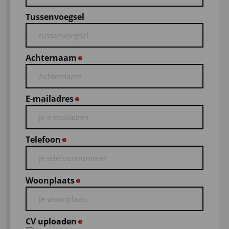
Tussenvoegsel
Achternaam
*
E-mailadres
*
Telefoon
*
Woonplaats
*
CV uploaden
*