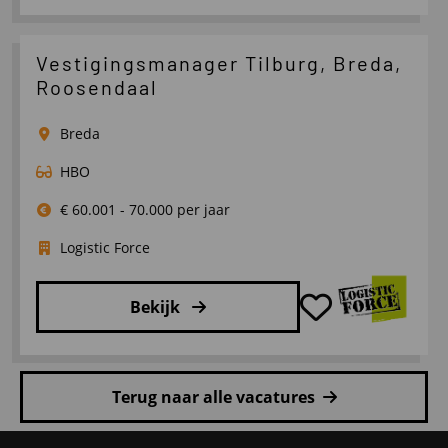
Lees
meer
over
Vestigingsmanager Tilburg, Breda,
Senior
Roosendaal
Transportplanner
Breda
HBO
€ 60.001 - 70.000 per jaar
Logistic Force
Bekijk
Lees
meer
Terug naar alle vacatures
over
Vestigingsmanager
Site
Tilburg,