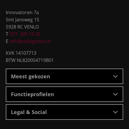
footer
Breda,
Innovatoren 7a
Roosendaal
Sint Jansweg 15
5928 RC VENLO
T
077- 320 13 20
E
info@vialogistics.nl
KVK 14107713
BTW NL820054719B01
Meest gekozen
Functieprofielen
Legal & Social