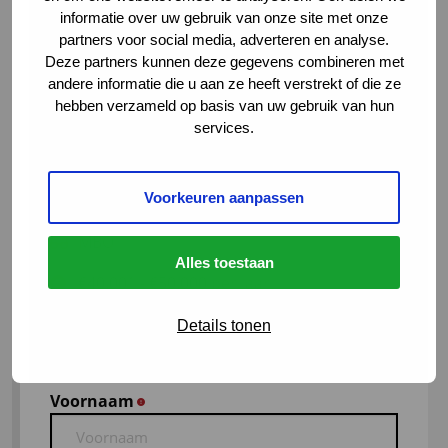
Senior Recruitment Consultant
informatie over uw gebruik van onze site met onze
+316 8377 2327
partners voor social media, adverteren en analyse.
Deze partners kunnen deze gegevens combineren met
hmoens@vialogistics.nl
andere informatie die u aan ze heeft verstrekt of die ze
hebben verzameld op basis van uw gebruik van hun
services.
Transportplanner
Voorkeuren aanpassen
Helmond
MBO
Alles toestaan
€40.001 - €50.000 per jaar
Legro
Details tonen
Nu solliciteren
Voornaam
*