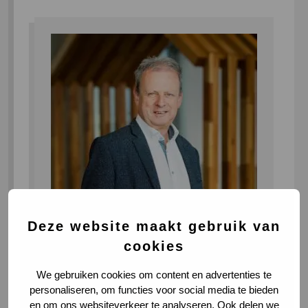
Deze website maakt gebruik van
cookies
Meer weten over deze
vacature?
We gebruiken cookies om content en advertenties te
personaliseren, om functies voor social media te bieden
Hans Moens
Ga naar LinkedIn
en om ons websiteverkeer te analyseren. Ook delen we