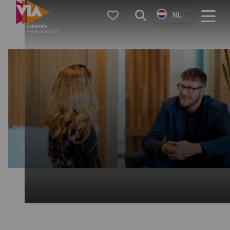
VIA
Favorieten
Zoeken
NL
Logistics
Menu