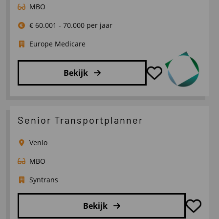
MBO
€ 60.001 - 70.000 per jaar
Europe Medicare
Bekijk
Lees
meer
over
Senior Transportplanner
Fleet
Manager/
Venlo
Coördinator
MBO
Techniek
Syntrans
Bekijk