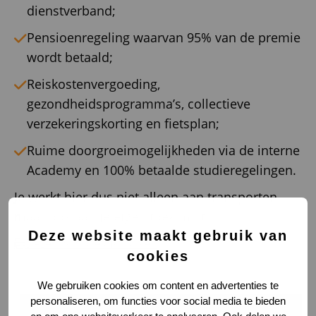
dienstverband;
Pensioenregeling waarvan 95% van de premie
wordt betaald;
Reiskostenvergoeding,
gezondheidsprogramma’s, collectieve
verzekeringskorting en fietsplan;
Ruime doorgroeimogelijkheden via de interne
Academy en 100% betaalde studieregelingen.
Je werkt hier dus niet alleen aan transporten,
maar ook aan je eigen toekomst.
Deze website maakt gebruik van
Deze vacature afdrukken
cookies
We gebruiken cookies om content en advertenties te
personaliseren, om functies voor social media te bieden