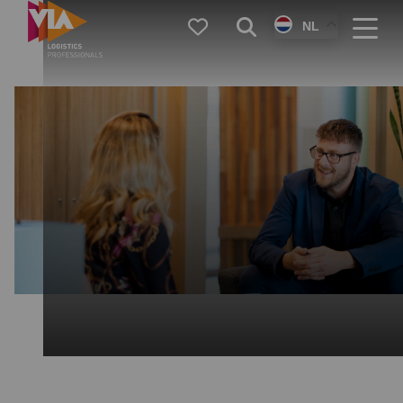
VIA
Favorieten
Zoeken
NL
Logistics
Menu