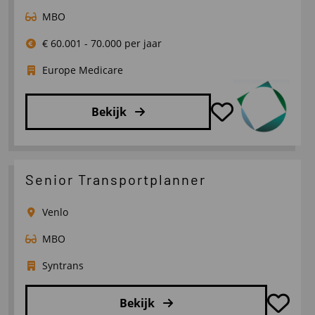
MBO
€ 60.001 - 70.000 per jaar
Europe Medicare
Bekijk
Lees
meer
over
Senior Transportplanner
Fleet
Manager/
Venlo
Coördinator
MBO
Techniek
Syntrans
Bekijk