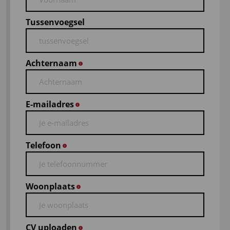
Tussenvoegsel
Achternaam
*
E-mailadres
*
Telefoon
*
Woonplaats
*
CV uploaden
*