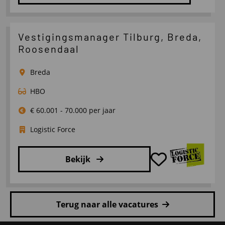
Lees
meer
over
Vestigingsmanager Tilburg, Breda,
Senior
Roosendaal
Transportplanner
Breda
HBO
€ 60.001 - 70.000 per jaar
Logistic Force
Bekijk
Lees
meer
Terug naar alle vacatures
over
Vestigingsmanager