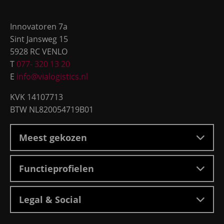
Site
Tilburg,
footer
Breda,
Innovatoren 7a
Roosendaal
Sint Jansweg 15
5928 RC VENLO
T
077- 320 13 20
E
info@vialogistics.nl
KVK 14107713
BTW NL820054719B01
Meest gekozen
Functieprofielen
Legal & Social