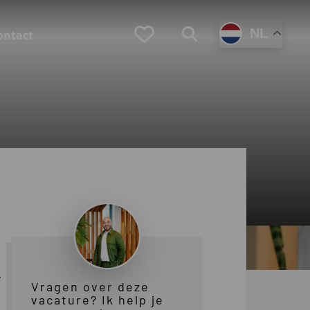
Favorieten
NL
Zoeken
ontact
(Loopbaan)coaching
Zoek je zelf een coach?
Ben je werkgever en zoek je een coach voor
en medewerker?
T
Vragen over deze
vacature? Ik help je