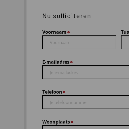
Nu solliciteren
Voornaam
Tus
*
E-mailadres
*
Telefoon
*
Woonplaats
*