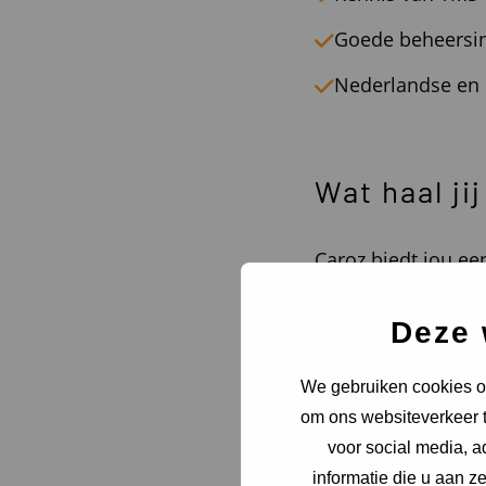
Goede beheersi
Nederlandse en E
Wat haal jij
Caroz biedt jou ee
datagedreven werk
Deze 
een salaris tuss
26 vakantiedage
We gebruiken cookies om
om ons websiteverkeer t
een netto reisk
voor social media, 
een unieke pensi
informatie die u aan z