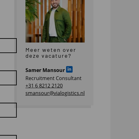
Meer weten over
deze vacature?
Samer Mansour
Ga naar LinkedIn
Recruitment Consultant
+31 6 8212 2120
smansour@vialogistics.nl