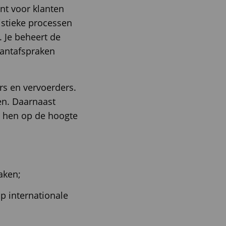
unt voor klanten
istieke processen
 Je beheert de
lantafspraken
rs en vervoerders.
gen. Daarnaast
e hen op de hoogte
aken;
p internationale