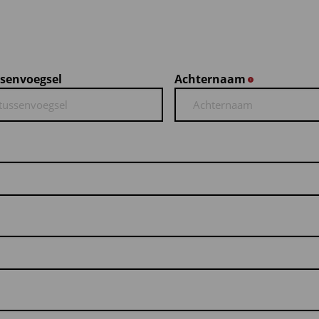
senvoegsel
Achternaam
*