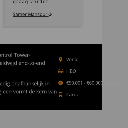
graag verder
Samer Mansour
ontrol Tower-
Venlo
eldwijd end-to-end
HBO
€50.001 - €60.000 per jaar
edig onafhankelijk in
gieën vormt de kern van
Caroz