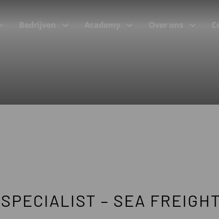
Bedrijven
Academy
Over ons
C
(Incompany)trainingen
Trainingsonderwerpen
Programma’s bij onze klanten
e
SPECIALIST – SEA FREIGH