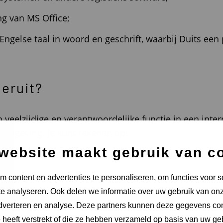
ng van MS Oﬀice;
ngelse taal in woord en geschrift, waarbij Duits een p
 eruit?
n veelzijdige en verantwoordelijke functie in een inte
omgeving. Je kunt rekenen op:
website maakt gebruik van c
en € 3.500 – € 5.000 bruto per maand, exclusief vakant
n en 8% vakantiegeld;
 content en advertenties te personaliseren, om functies voor s
e analyseren. Ook delen we informatie over uw gebruik van onz
ostenvergoeding;
adverteren en analyse. Deze partners kunnen deze gegevens c
oenvergoeding tot 7% van je brutosalaris;
e heeft verstrekt of die ze hebben verzameld op basis van uw ge