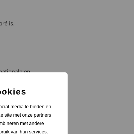
ré is.
rnationale en
ookies
iegeld;
ocial media te bieden en
e site met onze partners
ombineren met andere
bruik van hun services.