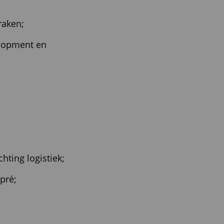
raken;
elopment en
ting logistiek;
 pré;