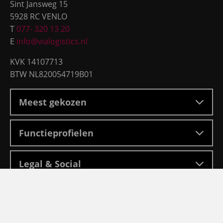
Sint Jansweg 15
5928 RC VENLO
T
077- 320 13 20
E
info@vialogistics.nl
KVK 14107713
BTW NL820054719B01
Meest gekozen
Functieprofielen
Legal & Social