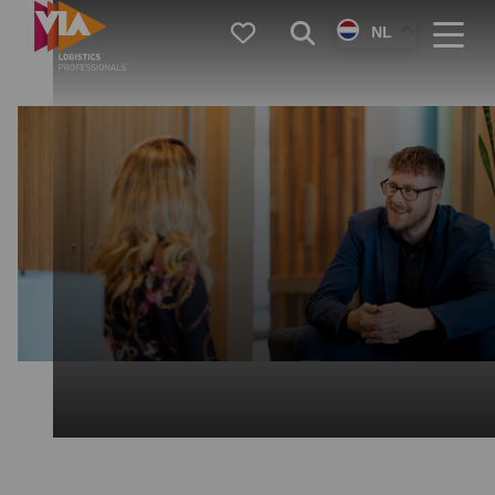
VIA
Favorieten
Zoeken
NL
Logistics
Menu