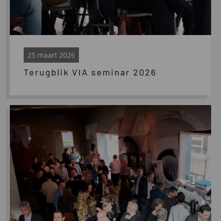
25 maart 2026
Terugblik VIA seminar 2026
Lees
meer
over
VIA
seminar
2026