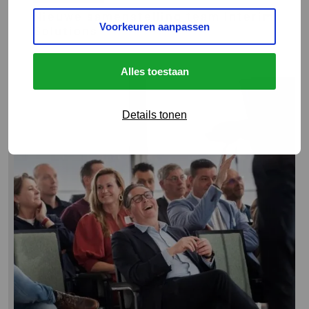
Nieuwe samenstelling team Interim
Voorkeuren aanpassen
Solutions
Alles toestaan
Lees
meer
Details tonen
over
Terugblik
VIA
seminar
2026