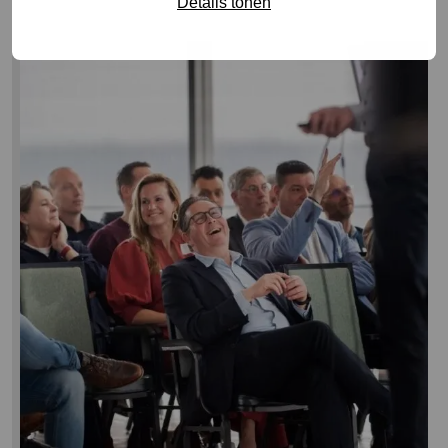
Details tonen
Lees
meer
over
Terugblik
VIA
seminar
2026