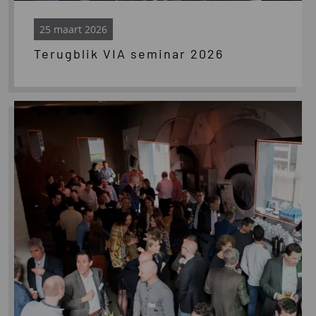
25 maart 2026
Terugblik VIA seminar 2026
Lees
meer
over
VIA
seminar
2026