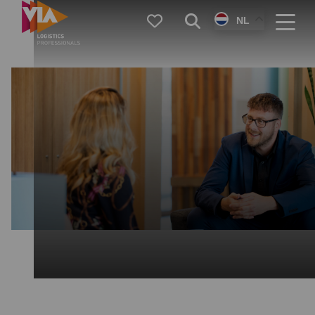
VIA
Favorieten
Zoeken
NL
Logistics
Menu