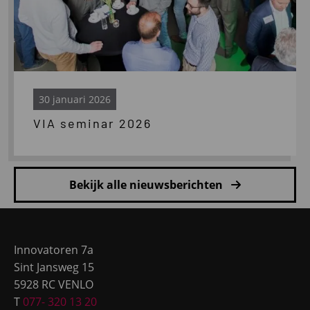
30 januari 2026
VIA seminar 2026
Bekijk alle nieuwsberichten
Site
footer
Innovatoren 7a
Sint Jansweg 15
5928 RC VENLO
T
077- 320 13 20