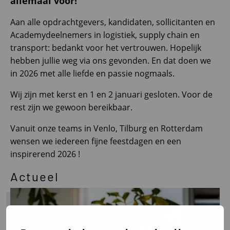
allemaal voor!
Aan alle opdrachtgevers, kandidaten, sollicitanten en
Academydeelnemers in logistiek, supply chain en
transport: bedankt voor het vertrouwen. Hopelijk
hebben jullie weg via ons gevonden. En dat doen we
in 2026 met alle liefde en passie nogmaals.
Wij zijn met kerst en 1 en 2 januari gesloten. Voor de
rest zijn we gewoon bereikbaar.
Vanuit onze teams in Venlo, Tilburg en Rotterdam
wensen we iedereen fijne feestdagen en een
inspirerend 2026 !
Actueel
Lees
meer
over