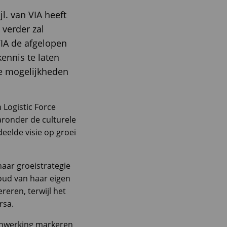
jl. van VIA heeft
verder zal
VIA de afgelopen
kennis te laten
se mogelijkheden
 Logistic Force
aronder de culturele
deelde visie op groei
aar groeistrategie
houd van haar eigen
ereren, terwijl het
rsa.
enwerking markeren