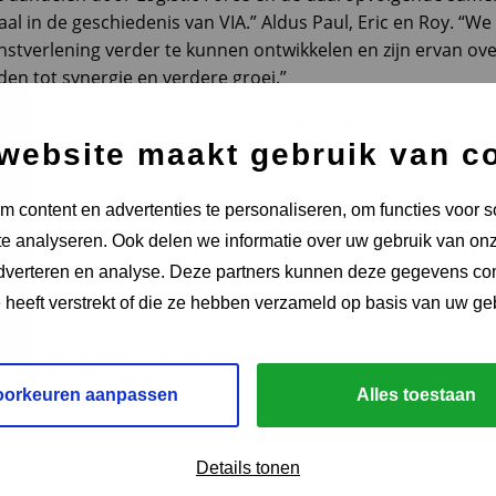
aal in de geschiedenis van VIA.” Aldus Paul, Eric en Roy. “We 
nstverlening verder te kunnen ontwikkelen en zijn ervan ov
den tot synergie en verdere groei.”
 Logistic Force blijft VIA de vertrouwde partner op het geb
website maakt gebruik van c
ossingen en training & coaching.
 content en advertenties te personaliseren, om functies voor s
t ruim 15 jaar en is een toonaangevende speler in de logisti
e analyseren. Ook delen we informatie over uw gebruik van onz
itzenden, recruitment en opleidingen. Met een uitgebreid ne
adverteren en analyse. Deze partners kunnen deze gegevens c
istic Force een betrouwbare partner voor bedrijven die beh
e heeft verstrekt of die ze hebben verzameld op basis van uw ge
en en personeel.
het vertrouwen in de afgelopen jaren en zien er naar uit 
der uit te bouwen.
oorkeuren aanpassen
Alles toestaan
Details tonen