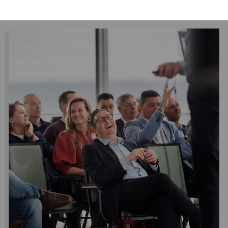
Lees
meer
over
Terugblik
VIA
seminar
2026