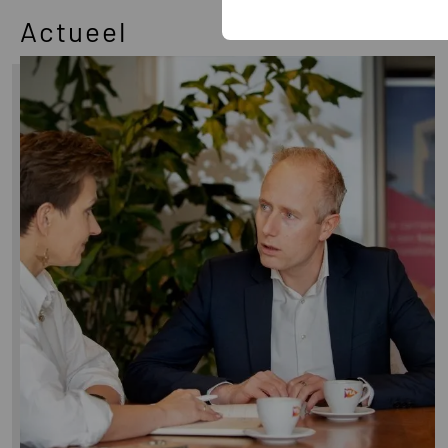
Actueel
Lees
meer
over
Nieuwe
samenstelling
team
Interim
Solutions