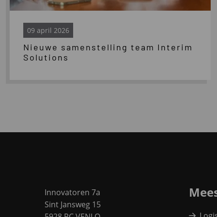
09 april 2026
Nieuwe samenstelling team Interim
Solutions
Site
footer
Mees
Innovatoren 7a
Sint Jansweg 15
Logi
5928 RC VENLO