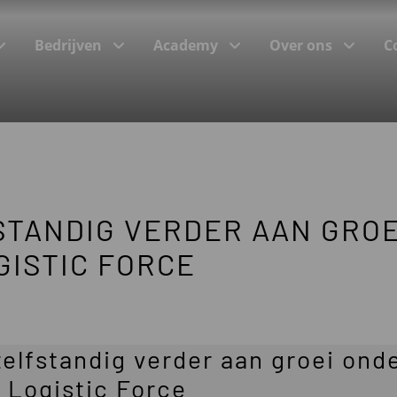
Bedrijven
Academy
Over ons
C
(Incompany)trainingen
STANDIG VERDER AAN GROE
Trainingsonderwerpen
GISTIC FORCE
Programma’s bij onze klanten
e
elfstandig verder aan groei ond
 Logistic Force