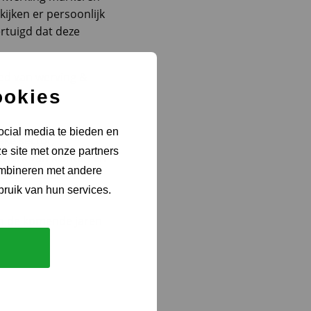
kijken er persoonlijk
ertuigd dat deze
ied van werving &
ookies
ocial media te bieden en
eke sector,
e site met onze partners
twerk van klanten en
ombineren met andere
oefte hebben aan
bruik van hun services.
om de komende jaren