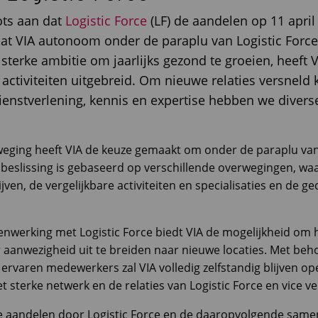
ots aan dat
Logistic Force
(LF) de aandelen op 11 april 
t VIA autonoom onder de paraplu van Logistic Force 
sterke ambitie om jaarlijks gezond te groeien, heeft 
 activiteiten uitgebreid. Om nieuwe relaties versneld 
enstverlening, kennis en expertise hebben we diver
eging heeft VIA de keuze gemaakt om onder de paraplu van
 beslissing is gebaseerd op verschillende overwegingen, wa
ijven, de vergelijkbare activiteiten en specialisaties en de ge
nwerking met Logistic Force biedt VIA de mogelijkheid om h
r aanwezigheid uit te breiden naar nieuwe locaties. Met be
en ervaren medewerkers zal VIA volledig zelfstandig blijven op
t sterke netwerk en de relaties van Logistic Force en vice ve
 aandelen door Logistic Force en de daaropvolgende sam