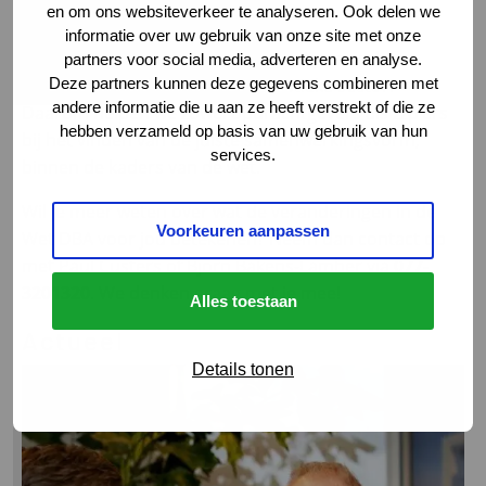
en om ons websiteverkeer te analyseren. Ook delen we
betekenen?
informatie over uw gebruik van onze site met onze
Bij VIA Logistics Professionals begrijpen we hoe
partners voor social media, adverteren en analyse.
Deze partners kunnen deze gegevens combineren met
belangrijk flexibiliteit is in de logistieke sector.
andere informatie die u aan ze heeft verstrekt of die ze
Daarom helpen we zowel opdrachtgevers als zzp’ers
hebben verzameld op basis van uw gebruik van hun
bij het vinden van de juiste samenwerkingsvorm,
services.
binnen de kaders van de wet.
Wil je meer weten over wat de veranderingen in de
Voorkeuren aanpassen
Wet DBA voor jou betekenen? Neem dan contact op
met Paul Custers of Bjorn Bakens-Lamber via
077-
3201320
. We denken graag met je mee!
Alles toestaan
Actueel
Details tonen
Lees
meer
over
Nieuwe
samenstelling