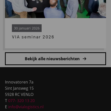
30 januari 2026
VIA seminar 2026
Bekijk alle nieuwsberichten
Site
footer
Innovatoren 7a
Sint Jansweg 15
5928 RC VENLO
T
077- 320 13 20
E
info@vialogistics.nl