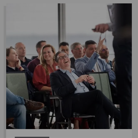
Lees
meer
over
Terugblik
VIA
seminar
2026