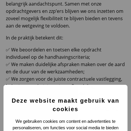
belangrijk aandachtspunt. Samen met onze
opdrachtgevers en zzp’ers blijven we ons inzetten om
zoveel mogelijk flexibiliteit te blijven bieden en tevens
aan de wetgeving te voldoen.
In de praktijk betekent dit:
✅ We beoordelen en toetsen elke opdracht
individueel op de handhavingscriteria;
✅ We maken duidelijke afspraken maken over de aard
en de duur van de werkzaamheden;
✅ We zorgen voor de juiste contractuele vastlegging,
beloning en administratieve afhandeling;
✅ We ondersteunen de zzp’er in zijn
Deze website maakt gebruik van
ondernemerschap;
✅ We evalueren periodiek of de samenwerking nog
cookies
voldoet aan de wetgeving.
We gebruiken cookies om content en advertenties te
Wat kan VIA Logistics Professionals voor jou
personaliseren, om functies voor social media te bieden