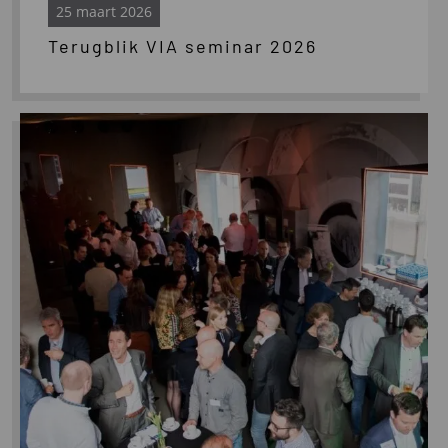
25 maart 2026
Terugblik VIA seminar 2026
Lees
meer
over
VIA
seminar
2026