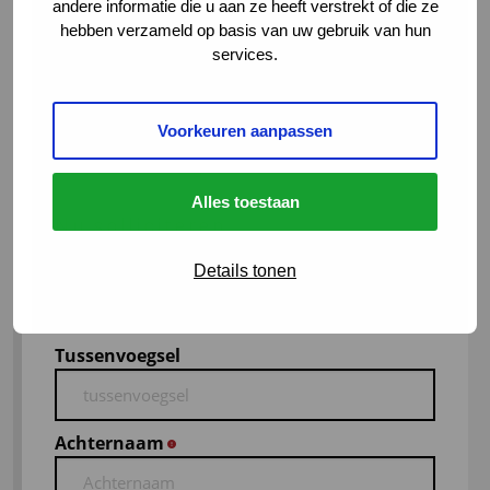
andere informatie die u aan ze heeft verstrekt of die ze
hebben verzameld op basis van uw gebruik van hun
Geldrop
services.
MBO
Voorkeuren aanpassen
€60.001 - €70.000 per jaar
Jan de Rijk Logistics
Alles toestaan
Nu solliciteren
Voornaam
*
Details tonen
Tussenvoegsel
Achternaam
*