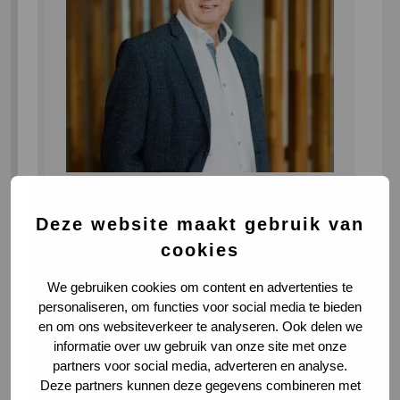
Meer weten over deze
vacature?
Deze website maakt gebruik van
cookies
Hans Moens
Ga naar LinkedIn
Senior Recruitment Consultant
We gebruiken cookies om content en advertenties te
+316 8377 2327
personaliseren, om functies voor social media te bieden
hmoens@vialogistics.nl
en om ons websiteverkeer te analyseren. Ook delen we
informatie over uw gebruik van onze site met onze
partners voor social media, adverteren en analyse.
Deze partners kunnen deze gegevens combineren met
Transportplanner