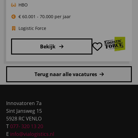
HBO
€ 60.001 - 70.000 per jaar
Logistic Force
Bekijk
Lees
meer
Terug naar alle vacatures
over
Vestigingsmanager
Site
Tilburg,
footer
Breda,
Innovatoren 7a
Roosendaal
Sint Jansweg 15
5928 RC VENLO
T
077- 320 13 20
E
info@vialogistics.nl