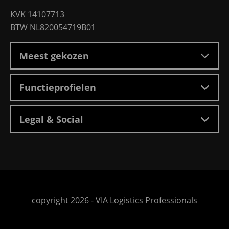
KVK 14107713
BTW NL820054719B01
Meest gekozen
Functieprofielen
Legal & Social
Ga
copyright 2026 -
VIA Logistics Professionals
naar
de