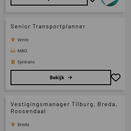
Lees
meer
over
Senior Transportplanner
Fleet
Manager/
Venlo
Coördinator
MBO
Techniek
Syntrans
Bekijk
Lees
meer
over
Vestigingsmanager Tilburg, Breda,
Senior
Roosendaal
Transportplanner
Breda