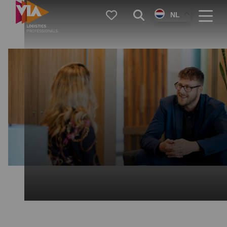
VIA
Favorieten
Zoeken
NL
Logistics
Menu