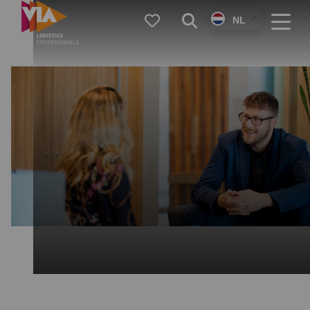
VIA
Favorieten
Zoeken
NL
Logistics
Menu