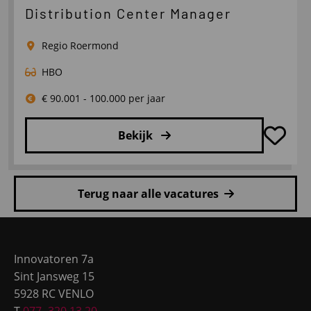
over
Distribution Center Manager
Operations
Manager
Regio Roermond
Logistics
HBO
€ 90.001 - 100.000 per jaar
Bekijk
Lees
meer
Terug naar alle vacatures
over
Distribution
Site
Center
footer
Manager
Innovatoren 7a
Sint Jansweg 15
5928 RC VENLO
T
077- 320 13 20