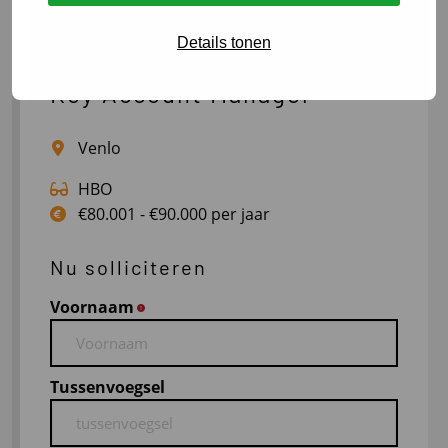
gstienstra@vialogistics.nl
Details tonen
Key Account Manager
Venlo
HBO
€80.001 - €90.000 per jaar
Nu solliciteren
Voornaam
*
Tussenvoegsel