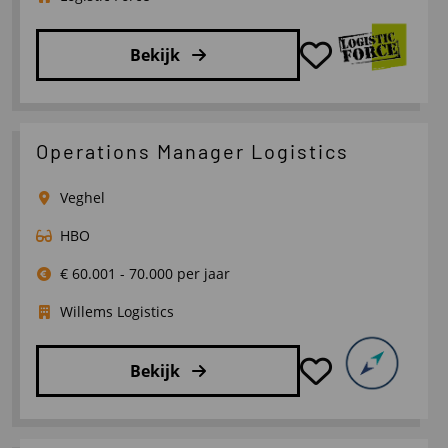
Bekijk
Lees
meer
over
Operations Manager Logistics
Vestigingsmanager
Tilburg,
Veghel
Breda,
HBO
Roosendaal
€ 60.001 - 70.000 per jaar
Willems Logistics
Bekijk
Lees
meer