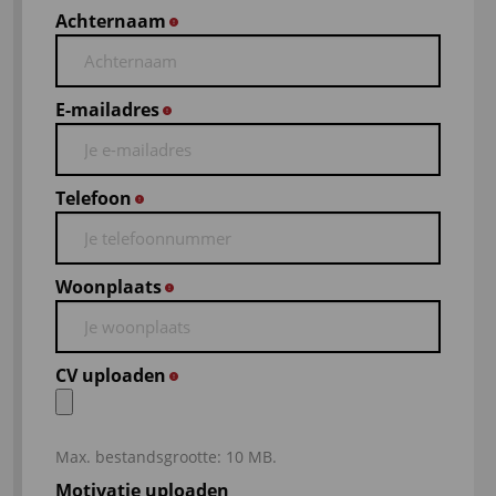
Achternaam
*
E-mailadres
*
Telefoon
*
Woonplaats
*
CV uploaden
*
Max. bestandsgrootte: 10 MB.
Motivatie uploaden